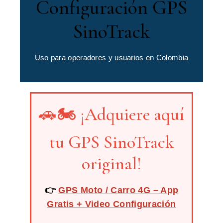
Configuración GPS
SinoTrack
Uso para operadores y usuarios en Colombia
🚗🏍️ ¡Adquiere aquí
tu GPS SinoTrack
original!
👉
GPS Moto / Carro 4G – App
Gratis + Video Configuración