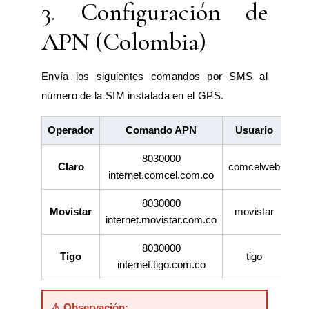
3. Configuración de
APN (Colombia)
Envía los siguientes comandos por SMS al
número de la SIM instalada en el GPS.
Operador
Comando APN
Usuario
Con
8030000
Claro
comcelweb
co
internet.comcel.com.co
8030000
Movistar
movistar
m
internet.movistar.com.co
8030000
Tigo
tigo
internet.tigo.com.co
⚠️ Observación: