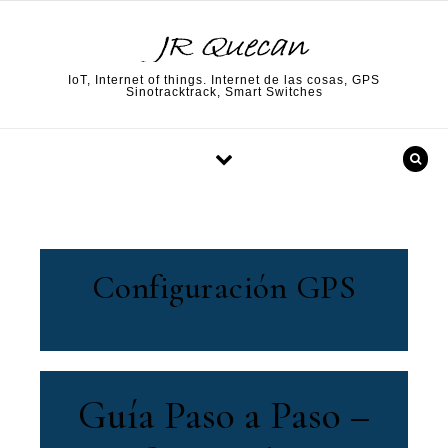
Skip to content
IoT, Internet of things. Internet de las cosas, GPS
Sinotracktrack, Smart Switches
Configuración GPS
Guía Paso a Paso –