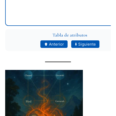
Tabla de atributos
⬆️ Anterior
⬇️ Siguiente