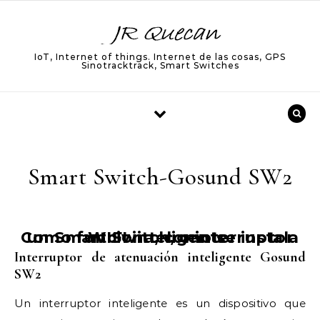
Skip to content
IoT, Internet of things. Internet de las cosas, GPS
Sinotracktrack, Smart Switches
Smart Switch-Gosund SW2
Como funciona, como se instala un Smart Switch, o interruptor WIFI inteligente.
Interruptor de atenuación inteligente Gosund
SW2
Un interruptor inteligente es un dispositivo que