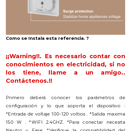
Como se Instala esta referencia. ?
¡¡Warning!!. Es necesario contar con
conocimientos en electricidad, si no
los tiene, llame a un amigo..
Contáctenos.!!
Primero deberá conocer los parámetros de
configuración y lo que soporta el dispositivo :
*Entrada de voltaje 100-120 voltios . *Salida maxima
150 W . *WIFI 2.4GHZ. *Para conectar necesita
Neutro y Fase. *Verifique la compatibilidad del